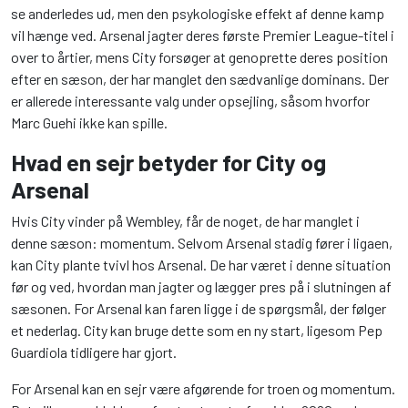
se anderledes ud, men den psykologiske effekt af denne kamp
vil hænge ved. Arsenal jagter deres første Premier League-titel i
over to årtier, mens City forsøger at genoprette deres position
efter en sæson, der har manglet den sædvanlige dominans. Der
er allerede interessante valg under opsejling, såsom hvorfor
Marc Guehi ikke kan spille.
Hvad en sejr betyder for City og
Arsenal
Hvis City vinder på Wembley, får de noget, de har manglet i
denne sæson: momentum. Selvom Arsenal stadig fører i ligaen,
kan City plante tvivl hos Arsenal. De har været i denne situation
før og ved, hvordan man jagter og lægger pres på i slutningen af
sæsonen. For Arsenal kan faren ligge i de spørgsmål, der følger
et nederlag. City kan bruge dette som en ny start, ligesom Pep
Guardiola tidligere har gjort.
For Arsenal kan en sejr være afgørende for troen og momentum.