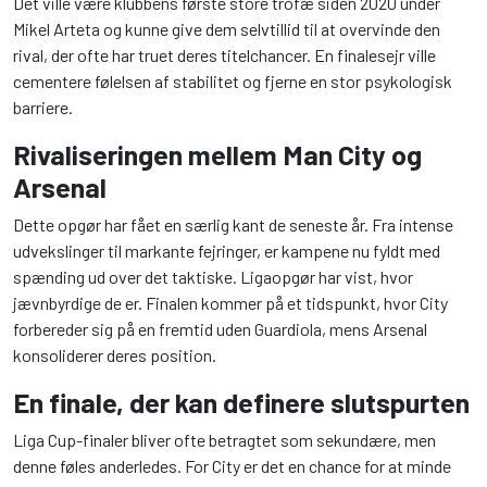
Det ville være klubbens første store trofæ siden 2020 under
Mikel Arteta og kunne give dem selvtillid til at overvinde den
rival, der ofte har truet deres titelchancer. En finalesejr ville
cementere følelsen af stabilitet og fjerne en stor psykologisk
barriere.
Rivaliseringen mellem Man City og
Arsenal
Dette opgør har fået en særlig kant de seneste år. Fra intense
udvekslinger til markante fejringer, er kampene nu fyldt med
spænding ud over det taktiske. Ligaopgør har vist, hvor
jævnbyrdige de er. Finalen kommer på et tidspunkt, hvor City
forbereder sig på en fremtid uden Guardiola, mens Arsenal
konsoliderer deres position.
En finale, der kan definere slutspurten
Liga Cup-finaler bliver ofte betragtet som sekundære, men
denne føles anderledes. For City er det en chance for at minde