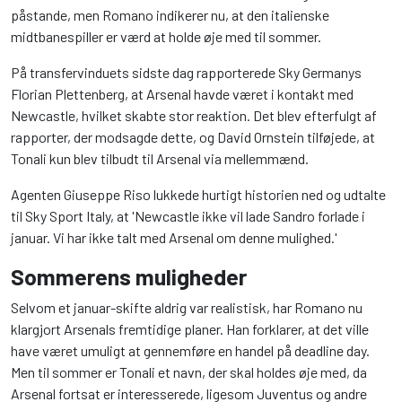
påstande, men Romano indikerer nu, at den italienske
midtbanespiller er værd at holde øje med til sommer.
På transfervinduets sidste dag rapporterede Sky Germanys
Florian Plettenberg, at Arsenal havde været i kontakt med
Newcastle, hvilket skabte stor reaktion. Det blev efterfulgt af
rapporter, der modsagde dette, og David Ornstein tilføjede, at
Tonali kun blev tilbudt til Arsenal via mellemmænd.
Agenten Giuseppe Riso lukkede hurtigt historien ned og udtalte
til Sky Sport Italy, at 'Newcastle ikke vil lade Sandro forlade i
januar. Vi har ikke talt med Arsenal om denne mulighed.'
Sommerens muligheder
Selvom et januar-skifte aldrig var realistisk, har Romano nu
klargjort Arsenals fremtidige planer. Han forklarer, at det ville
have været umuligt at gennemføre en handel på deadline day.
Men til sommer er Tonali et navn, der skal holdes øje med, da
Arsenal fortsat er interesserede, ligesom Juventus og andre