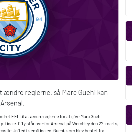
at ændre reglerne, så Marc Guehi kan
 Arsenal.
dret EFL til at ændre reglerne for at give Marc Guehi
p-finale. City står overfor Arsenal på Wembley den 22. marts,
castle United i semifinalen. Guehi, som blev hentet fra