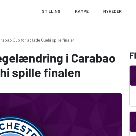
STILLING
KAMPE
NYHEDER
abao Cup for at lade Guehi spille finalen
F
egelændring i Carabao
i spille finalen