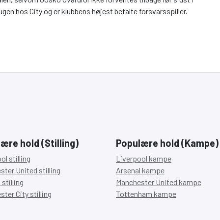
gen hos City og er klubbens højest betalte forsvarsspiller.
ære hold (Stilling)
Populære hold (Kampe)
ol stilling
Liverpool kampe
ter United stilling
Arsenal kampe
stilling
Manchester United kampe
ter City stilling
Tottenham kampe