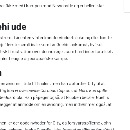
, var ikke med i kampen mod Newcastle og er heller ikke
ehi ude
streret før enten vintertransfervinduets lukning eller første
sejr i første semifinale kom før Guehis ankomst, hvilket
udtrykt frustration over denne regel, som han finder forældet,
 Premier League og europæiske kampe.
n
en ændres i tide til finalen, men han opfordrer City til at
tlig kan vi overbevise Carabao Cup om, at Marc kan spille
e Guardiola. Han påpeger også, at klubben betaler Guehis
lanlægger at anmode om en ændring, men indrømmer også, at
n, er der gode nyheder for City, da forsvarsspillerne John
alen, selvom Josko Gvardiol ikke forventes tilbage før sidst i