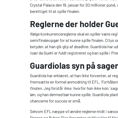
Crystal Palace den 19. januar for 20 millioner pund
berettiget til at spille finalen.
Reglerne der holder Gu
Ifølge konkurrencereglerne skal en spiller være regi
semifinaleopgør for at kunne spille finalen. Citys 
betyder, at han gik glip af deadline. Guardiola har 
især da Guehi er fuldt registreret og kan spille i
Guardiolas syn på sage
Guardiola har erklæret, at han ikke forventer, at regl
fremsætte en formel anmodning til EFL.
'Forhåben
finalen. Jeg forstår ikke, hvorfor han ikke kan,'
sagd
løn, og han dermed bør kunne spille. Guardiola p
chancerne for succes er små.
Selvom EFL næppe vil ændre reglerne midt i sæsone
Stones og Ruben Dias forventes at blive klar til fin