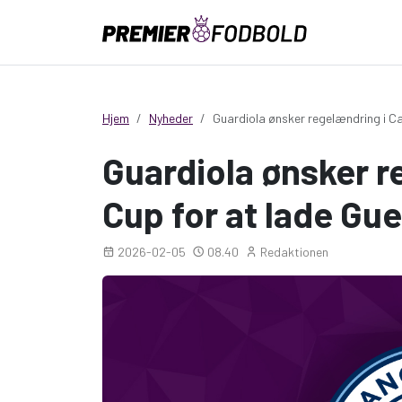
Hjem
Nyheder
Guardiola ønsker regelændring i Car
Guardiola ønsker r
Cup for at lade Gueh
2026-02-05
08.40
Redaktionen